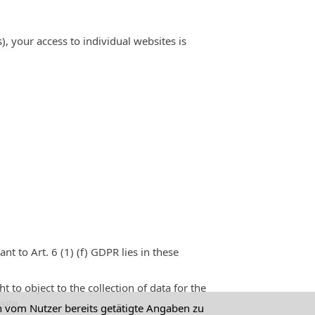
), your access to individual websites is
nt to Art. 6 (1) (f) GDPR lies in these
t to object to the collection of data for the
site.
n vom Nutzer bereits getätigte Angaben zu