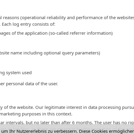
al reasons (operational reliability and performance of the websites
. Each log entry consists of:
ges of the application (so-called referrer information)
bsite name including optional query parameters)
ing system used
er personal data of the user.
ty of the website. Our legitimate interest in data processing pursua
 marketing purposes in this context.
lar intervals, but no later than after 6 months. The user has no righ
ta in log files, as these are essential for the operation of the web
s um Ihr Nutzererlebnis zu verbessern. Diese Cookies ermögliche