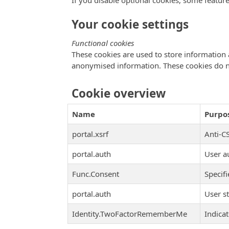
If you disable optional cookies, some featur
Your cookie settings
Functional cookies
These cookies are used to store information 
anonymised information. These cookies do n
Cookie overview
Name
Purpo
portal.xsrf
Anti-CS
portal.auth
User a
Func.Consent
Specif
portal.auth
User s
Identity.TwoFactorRememberMe
Indicat